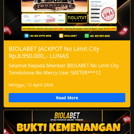
BIOLABET JACKPOT No Limit City
Rp.8.950.000.,- LUNAS
Selamat Kepada Member BIOLABET No Limit City
Tombstone No Mercy User SKETER***12
Minggu, 12 April 2026
Read More