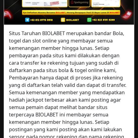
Situs Taruhan BIOLABET merupakan bandar Bola,
togel dan slot online yang membayar semua
kemenangan member hingga lunas. Setiap
pembayaran pada situs kami dilakukan dengan
cara transfer ke rekening tujuan yang sudah di
daftarkan pada situs bola & togel online kami,
Pembayaran hanya dapat di proses jika rekening
yang di daftarkan telah valid dan dapat di transfer.
Semua kemenangan member yang mendapatkan
hadiah jackpot terbesar akan kami posting agar
semua pemain dapat melihat bandar situs
terpercaya BIOLABET ini membayar semua
kemenangan member hingga lunas. Setiap
postingan yang kami posting akan kami lakukan
sensor pada nomor rekening dan nama rekening