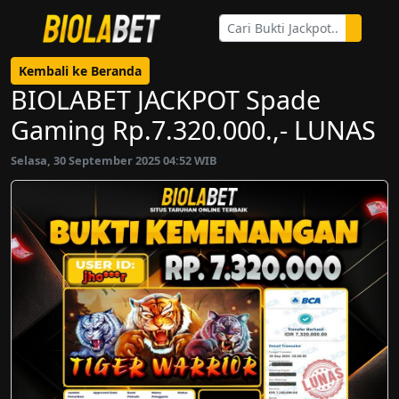
Kembali ke Beranda
BIOLABET JACKPOT Spade
Gaming Rp.7.320.000.,- LUNAS
Selasa, 30 September 2025 04:52 WIB