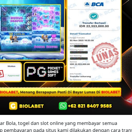
r Bola, togel dan slot online yang membayar semua
 pembayaran pada situs kami dilakukan dengan cara tran