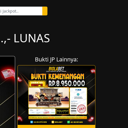
.,- LUNAS
Bukti JP Lainnya: