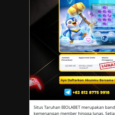
Situs Taruhan BIOLABET merupakan banda
kemenangan member hingga lunas. Setiap