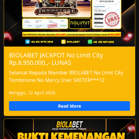
BIOLABET JACKPOT No Limit City
Rp.8.950.000.,- LUNAS
Selamat Kepada Member BIOLABET No Limit City
Tombstone No Mercy User SKETER***12
Minggu, 12 April 2026
Read More