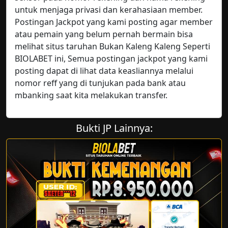
untuk menjaga privasi dan kerahasiaan member.
Postingan Jackpot yang kami posting agar member
atau pemain yang belum pernah bermain bisa
melihat situs taruhan Bukan Kaleng Kaleng Seperti
BIOLABET ini, Semua postingan jackpot yang kami
posting dapat di lihat data keasliannya melalui
nomor reff yang di tunjukan pada bank atau
mbanking saat kita melakukan transfer.
Bukti JP Lainnya: