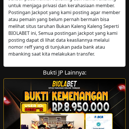
untuk menjaga privasi dan kerahasiaan member.
Postingan Jackpot yang kami posting agar member
atau pemain yang belum pernah bermain bisa
melihat situs taruhan Bukan Kaleng Kaleng Seperti
BIOLABET ini, Semua postingan jackpot yang kami
posting dapat di lihat data keasliannya melalui
nomor reff yang di tunjukan pada bank atau
mbanking saat kita melakukan transfer.
Bukti JP Lainnya: