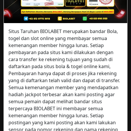
Situs Taruhan BIOLABET merupakan bandar Bola,
togel dan slot online yang membayar semua
kemenangan member hingga lunas. Setiap
pembayaran pada situs kami dilakukan dengan
cara transfer ke rekening tujuan yang sudah di
daftarkan pada situs bola & togel online kami,
Pembayaran hanya dapat di proses jika rekening
yang di daftarkan telah valid dan dapat di transfer.
Semua kemenangan member yang mendapatkan
hadiah jackpot terbesar akan kami posting agar
semua pemain dapat melihat bandar situs
terpercaya BIOLABET ini membayar semua
kemenangan member hingga lunas. Setiap
postingan yang kami posting akan kami lakukan
sensor pada nomor rekening dan nama rekening