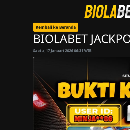
Kembali ke Beranda
BIOLABET JACKPOT
Sabtu, 17 Januari 2026 06:31 WIB