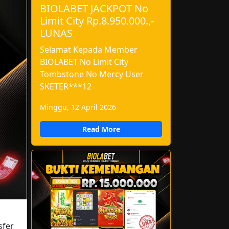
BIOLABET JACKPOT No
Limit City Rp.8.950.000.,-
LUNAS
Selamat Kepada Member
BIOLABET No Limit City
Tombstone No Mercy User
SKETER***12
Minggu, 12 April 2026
Read More
sfer