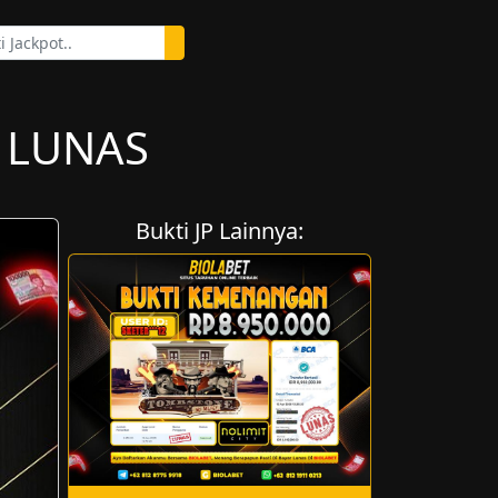
- LUNAS
Bukti JP Lainnya: