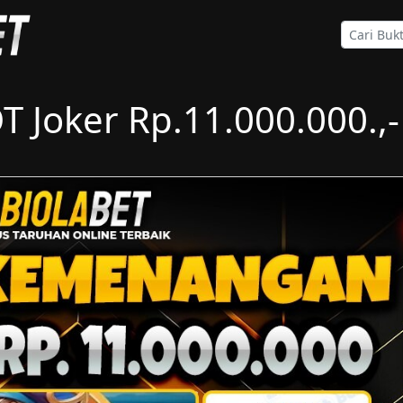
 Joker Rp.11.000.000.,