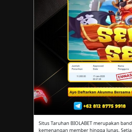
Situs Taruhan BIOLABET merupakan banda
kemenangan member hingga lunas. Setiap