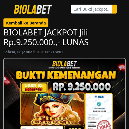
Kembali ke Beranda
BIOLABET JACKPOT Jili
Rp.9.250.000.,- LUNAS
Selasa, 06 Januari 2026 06:21 WIB