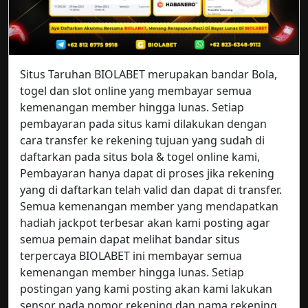
Situs Taruhan BIOLABET merupakan bandar Bola,
togel dan slot online yang membayar semua
kemenangan member hingga lunas. Setiap
pembayaran pada situs kami dilakukan dengan
cara transfer ke rekening tujuan yang sudah di
daftarkan pada situs bola & togel online kami,
Pembayaran hanya dapat di proses jika rekening
yang di daftarkan telah valid dan dapat di transfer.
Semua kemenangan member yang mendapatkan
hadiah jackpot terbesar akan kami posting agar
semua pemain dapat melihat bandar situs
terpercaya BIOLABET ini membayar semua
kemenangan member hingga lunas. Setiap
postingan yang kami posting akan kami lakukan
sensor pada nomor rekening dan nama rekening