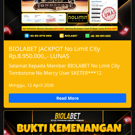
BIOLABET JACKPOT No Limit City
Rp.8.950.000.,- LUNAS
Selamat Kepada Member BIOLABET No Limit City
Tombstone No Mercy User SKETER***12
Minggu, 12 April 2026
Read More