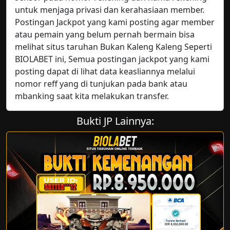
untuk menjaga privasi dan kerahasiaan member.
Postingan Jackpot yang kami posting agar member
atau pemain yang belum pernah bermain bisa
melihat situs taruhan Bukan Kaleng Kaleng Seperti
BIOLABET ini, Semua postingan jackpot yang kami
posting dapat di lihat data keasliannya melalui
nomor reff yang di tunjukan pada bank atau
mbanking saat kita melakukan transfer.
Bukti JP Lainnya: