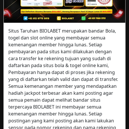
Situs Taruhan BIOLABET merupakan bandar Bola,
togel dan slot online yang membayar semua
kemenangan member hingga lunas. Setiap
pembayaran pada situs kami dilakukan dengan
cara transfer ke rekening tujuan yang sudah di
daftarkan pada situs bola & togel online kami,
Pembayaran hanya dapat di proses jika rekening
yang di daftarkan telah valid dan dapat di transfer.
Semua kemenangan member yang mendapatkan
hadiah jackpot terbesar akan kami posting agar
semua pemain dapat melihat bandar situs
terpercaya BIOLABET ini membayar semua
kemenangan member hingga lunas. Setiap
postingan yang kami posting akan kami lakukan
sensor pada nomor rekening dan nama rekening