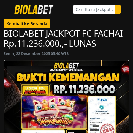
Kembali ke Beranda
BIOLABET JACKPOT FC FACHAI
Rp.11.236.000.,- LUNAS
Senin, 22 Desember 2025 05:40 WIB