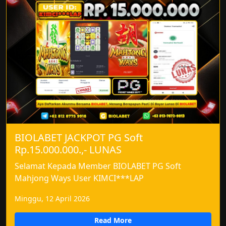
BIOLABET JACKPOT PG Soft
Rp.15.000.000.,- LUNAS
Selamat Kepada Member BIOLABET PG Soft
Mahjong Ways User KIMCI***LAP
Minggu, 12 April 2026
Read More