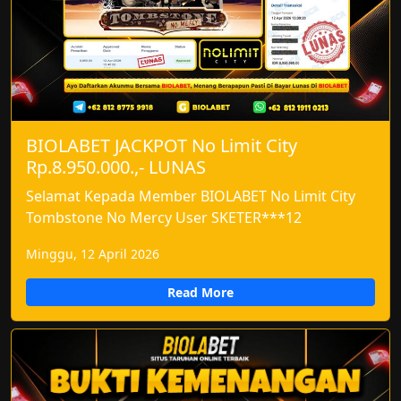
BIOLABET JACKPOT No Limit City
Rp.8.950.000.,- LUNAS
Selamat Kepada Member BIOLABET No Limit City
Tombstone No Mercy User SKETER***12
Minggu, 12 April 2026
Read More