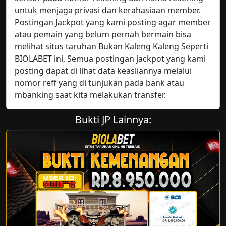
untuk menjaga privasi dan kerahasiaan member.
Postingan Jackpot yang kami posting agar member
atau pemain yang belum pernah bermain bisa
melihat situs taruhan Bukan Kaleng Kaleng Seperti
BIOLABET ini, Semua postingan jackpot yang kami
posting dapat di lihat data keasliannya melalui
nomor reff yang di tunjukan pada bank atau
mbanking saat kita melakukan transfer.
Bukti JP Lainnya: