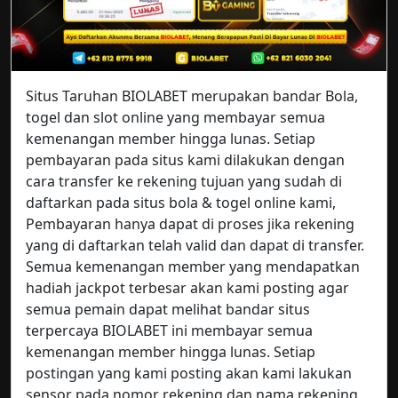
Situs Taruhan BIOLABET merupakan bandar Bola,
togel dan slot online yang membayar semua
kemenangan member hingga lunas. Setiap
pembayaran pada situs kami dilakukan dengan
cara transfer ke rekening tujuan yang sudah di
daftarkan pada situs bola & togel online kami,
Pembayaran hanya dapat di proses jika rekening
yang di daftarkan telah valid dan dapat di transfer.
Semua kemenangan member yang mendapatkan
hadiah jackpot terbesar akan kami posting agar
semua pemain dapat melihat bandar situs
terpercaya BIOLABET ini membayar semua
kemenangan member hingga lunas. Setiap
postingan yang kami posting akan kami lakukan
sensor pada nomor rekening dan nama rekening