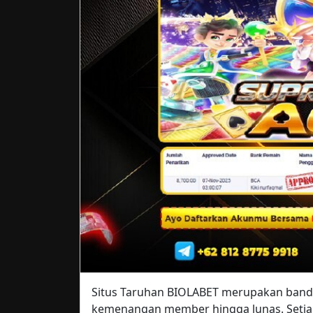
Situs Taruhan BIOLABET merupakan banda
kemenangan member hingga lunas. Setiap