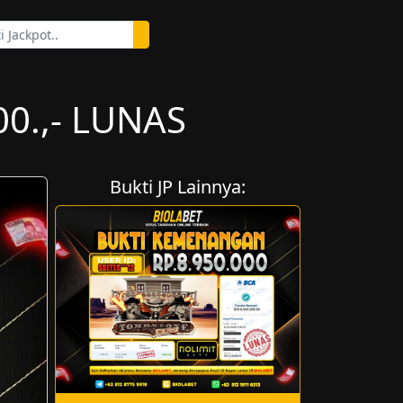
0.,- LUNAS
Bukti JP Lainnya: