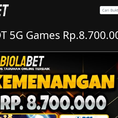
T 5G Games Rp.8.700.00